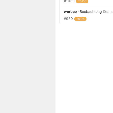
#1030
To Do
werbeo ·
Beobachtung lösch
#959
To Do