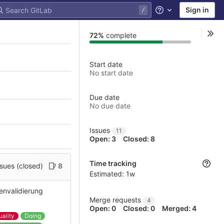
Sign in
Help
72%
complete
Start date
No start date
Due date
No due date
Issues
11
Open: 3
Closed: 8
Time tracking
sues (closed)
8
Estimated:
1w
envalidierung
Merge requests
4
Open: 0
Closed: 0
Merged: 4
uality
Doing