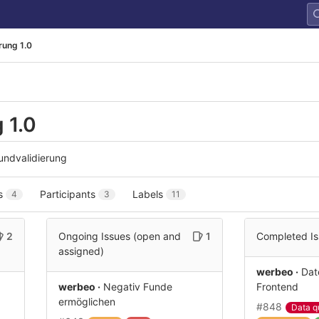
rung 1.0
 1.0
Fundvalidierung
s
Participants
Labels
4
3
11
2
Ongoing Issues (open and
1
Completed Is
assigned)
werbeo ·
Dat
werbeo ·
Negativ Funde
Frontend
ermöglichen
#848
Data q