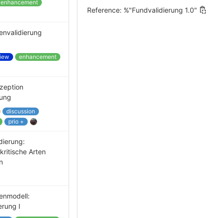
enhancement
Reference:
%"Fundvalidierung 1.0"
envalidierung
iew
enhancement
zeption
rung
discussion
prio +
dierung:
ritische Arten
n
lenmodell:
erung I