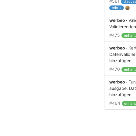
#561
discuss
prio +
werbeo ·
Val
Validierenden
#475
enhan
werbeo ·
Kart
Datenvalidier
hinzufügen.
#470
enhan
werbeo ·
Fun
ausgabe: Dat
hinzufügen
#464
enhan