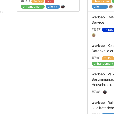
#643
To Do
bug
Newsletter
enhancement
prio ++
prio +++
en
werbeo ·
Dat
Service
#847
To Rev
werbeo ·
Kon
Datenvalidie
#790
To Do
enhancement
werbeo ·
Vali
Bestimmungsk
Heuschrecke
#708
werbeo ·
Rol
Qualitätssich