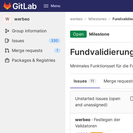
GitLab
Menu
Skip to content
W
werbeo
werbeo
Milestones
Fundvalidie
Group information
Open
Milestone
Issues
330
Fundvalidierung
Merge requests
1
Packages & Registries
Minimales Funktionsset für die 
Issues
Merge request
11
Unstarted Issues (open
and unassigned)
werbeo ·
Festlegen der
Validatoren