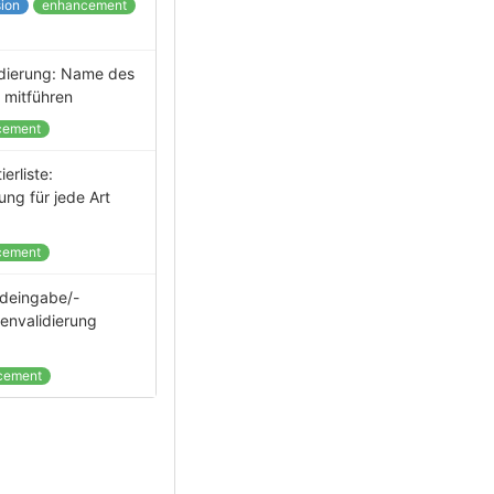
ion
enhancement
idierung: Name des
 mitführen
cement
ierliste:
ung für jede Art
cement
deingabe/-
envalidierung
cement