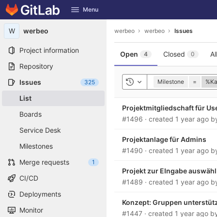
GitLab
Menu
Skip to content
W
werbeo
werbeo
werbeo
Issues
Project information
Open
Closed
Al
4
0
Repository
Issues
Milestone
=
%Kar
325
Toggle history
List
Projektmitgliedschaft für Us
Boards
#1496
·
created
1 year ago
b
Service Desk
Projektanlage für Admins
Milestones
#1490
·
created
1 year ago
b
Merge requests
1
Projekt zur EIngabe auswäh
CI/CD
#1489
·
created
1 year ago
b
Deployments
Konzept: Gruppen unterstüt
Monitor
#1447
·
created
1 year ago
b