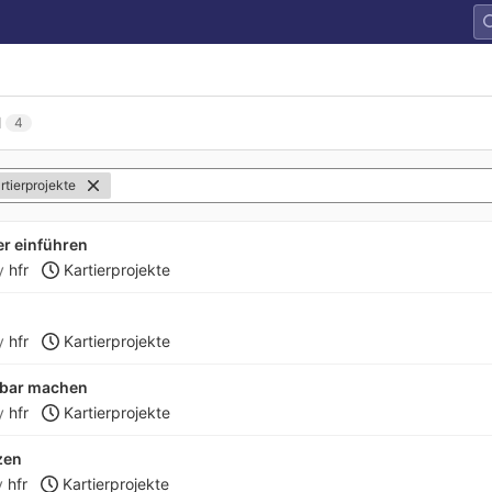
l
4
tierprojekte
er einführen
y
hfr
Kartierprojekte
y
hfr
Kartierprojekte
lbar machen
y
hfr
Kartierprojekte
zen
y
hfr
Kartierprojekte