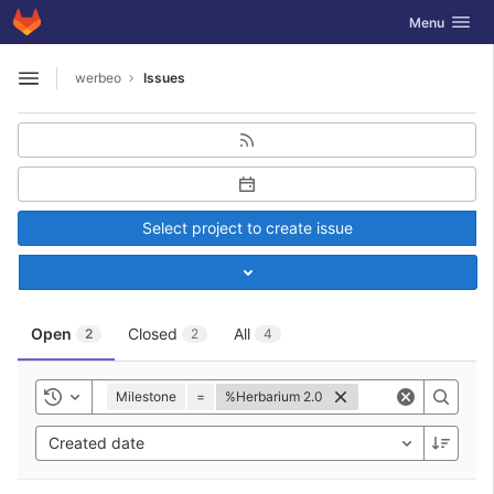
GitLab
Toggle navig
Menu
Skip to content
werbeo
Issues
Open sidebar
Select project to create issue
Toggle project select
Open
Closed
All
2
2
4
Milestone
=
%Herbarium 2.0
Toggle history
Created date