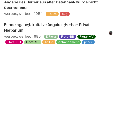
Angabe des Herbar aus alter Datenbank wurde nicht
übernommen
werbeo/werbeo#1054
To Do
bug
Fundeingabe;fakultaive Angaben;Herbar: Privat-
Herbarium
werbeo/werbeo#685
DFlora
Flora-BB
Flora-MV
Flora-SN
Flora-ST
To Do
enhancement
prio +