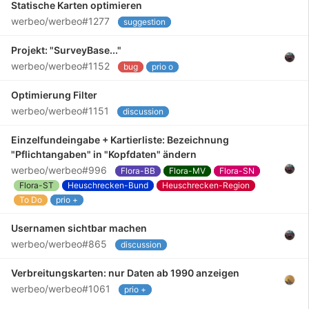
Statische Karten optimieren
werbeo/werbeo#1277
suggestion
Projekt: "SurveyBase..."
werbeo/werbeo#1152
bug
prio o
Optimierung Filter
werbeo/werbeo#1151
discussion
Einzelfundeingabe + Kartierliste: Bezeichnung
"Pflichtangaben" in "Kopfdaten" ändern
werbeo/werbeo#996
Flora-BB
Flora-MV
Flora-SN
Flora-ST
Heuschrecken-Bund
Heuschrecken-Region
To Do
prio +
Usernamen sichtbar machen
werbeo/werbeo#865
discussion
Verbreitungskarten: nur Daten ab 1990 anzeigen
werbeo/werbeo#1061
prio +